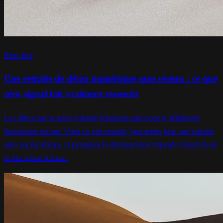
Bien-être
Une retraite de détox numérique sans réseau : ce que
zéro signal fait vraiment ressentir
Les détox par la seule volonté échouent parce que le téléphone
fonctionne encore. Voici ce que ressent, jour après jour, une retraite
sans aucun réseau, et pourquoi la déconnexion imposée réussit là où
la discipline échoue.