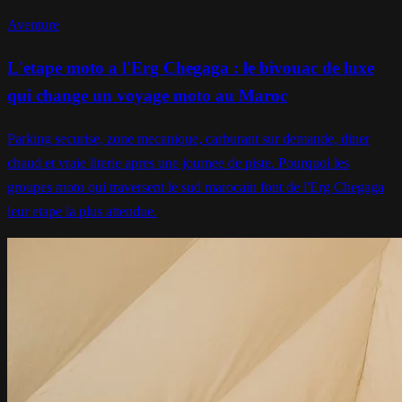
Aventure
L'etape moto a l'Erg Chegaga : le bivouac de luxe
qui change un voyage moto au Maroc
Parking securise, zone mecanique, carburant sur demande, diner
chaud et vraie literie apres une journee de piste. Pourquoi les
groupes moto qui traversent le sud marocain font de l'Erg Chegaga
leur etape la plus attendue.