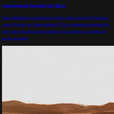
comparaison honnête des lieux
Riad à Marrakech, kasbah dans l'Atlas, maison de surf à Essaouira,
camp d'Agafay ou Sahara profond ? Une comparaison honnête des
cinq vrais types de lieux de retraite yoga au Maroc, par quelqu'un
qui les accueille.