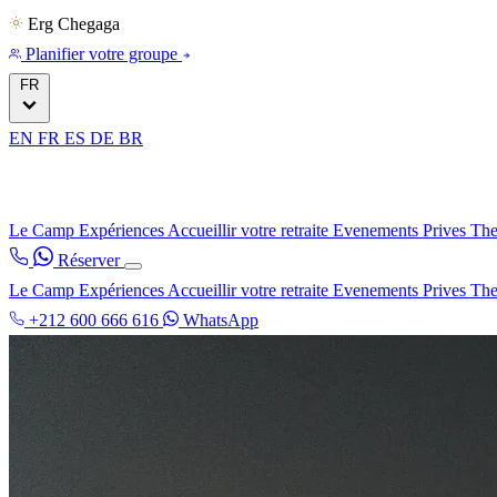
Erg Chegaga
Planifier votre groupe
FR
EN
FR
ES
DE
BR
Le Camp
Expériences
Accueillir votre retraite
Evenements Prives
The
Réserver
Le Camp
Expériences
Accueillir votre retraite
Evenements Prives
The
+212 600 666 616
WhatsApp