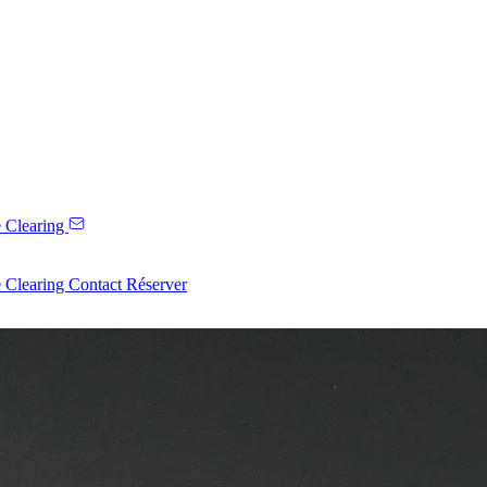
 Clearing
 Clearing
Contact
Réserver