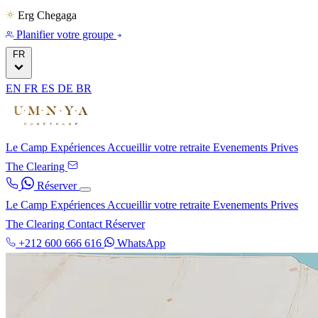
Erg Chegaga
Planifier votre groupe
FR
EN
FR
ES
DE
BR
Le Camp
Expériences
Accueillir votre retraite
Evenements Prives
The Clearing
Réserver
Le Camp
Expériences
Accueillir votre retraite
Evenements Prives
The Clearing
Contact
Réserver
+212 600 666 616
WhatsApp