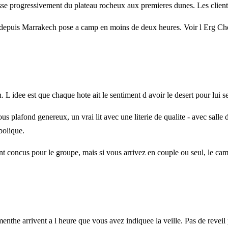
e progressivement du plateau rocheux aux premieres dunes. Les clients q
re depuis Marrakech pose a camp en moins de deux heures. Voir l Erg Cheg
 idee est que chaque hote ait le sentiment d avoir le desert pour lui s
us plafond genereux, un vrai lit avec une literie de qualite - avec salle
bolique.
ont concus pour le groupe, mais si vous arrivez en couple ou seul, le ca
enthe arrivent a l heure que vous avez indiquee la veille. Pas de revei