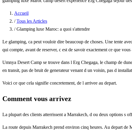
glamping luxe Maroc
camp desert experience
Erg Chegaga
sejour de
Accueil
/
Tous les Articles
/
Glamping luxe Maroc: a quoi s'attendre
Le glamping, ca peut vouloir dire beaucoup de choses. Une tente avec 
qui compte, avant de reserver, c est de savoir exactement ce que vous a
Umnya Desert Camp se trouve dans l Erg Chegaga, le champ de dunes l
en transit, pas de bruit de generateur venant d un voisin, pas d insta
Voici ce que cela signifie concretement, de l arrivee au depart.
Comment vous arrivez
La plupart des clients atterrissent a Marrakech, d ou deux options s of
La route depuis Marrakech prend environ cinq heures. Au depart de M H