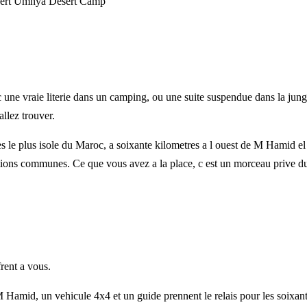
sert
Umnya Desert Camp
une vraie literie dans un camping, ou une suite suspendue dans la jungl
llez trouver.
e plus isole du Maroc, a soixante kilometres a l ouest de M Hamid el
llations communes. Ce que vous avez a la place, c est un morceau prive d
frent a vous.
amid, un vehicule 4x4 et un guide prennent le relais pour les soixante 