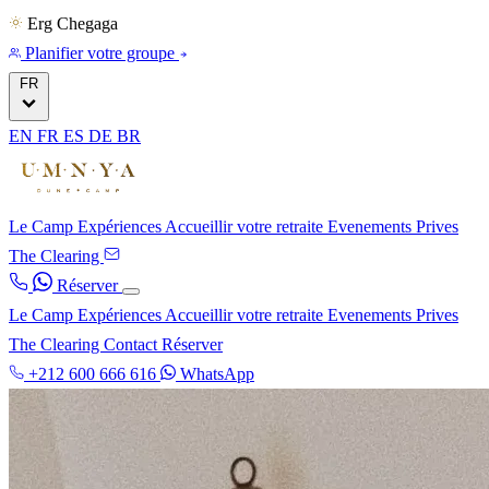
Erg Chegaga
Planifier votre groupe
FR
EN
FR
ES
DE
BR
Le Camp
Expériences
Accueillir votre retraite
Evenements Prives
The Clearing
Réserver
Le Camp
Expériences
Accueillir votre retraite
Evenements Prives
The Clearing
Contact
Réserver
+212 600 666 616
WhatsApp