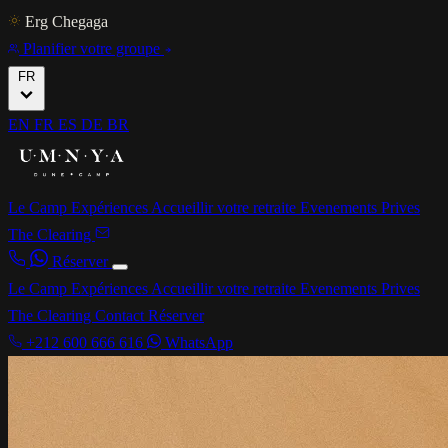
Erg Chegaga
Planifier votre groupe
FR
EN
FR
ES
DE
BR
Le Camp
Expériences
Accueillir votre retraite
Evenements Prives
The Clearing
Réserver
Le Camp
Expériences
Accueillir votre retraite
Evenements Prives
The Clearing
Contact
Réserver
+212 600 666 616
WhatsApp