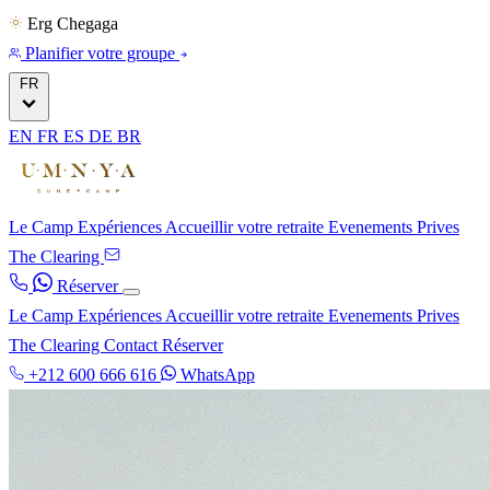
Erg Chegaga
Planifier votre groupe
FR
EN
FR
ES
DE
BR
Le Camp
Expériences
Accueillir votre retraite
Evenements Prives
The Clearing
Réserver
Le Camp
Expériences
Accueillir votre retraite
Evenements Prives
The Clearing
Contact
Réserver
+212 600 666 616
WhatsApp