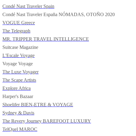
Condé Nast Traveler Spain
Condé Nast Traveler España
NÓMADAS, OTOÑO 2020
VOGUE Greece
The Telegraph
MR. TRIPPER
TRAVEL INTELLIGENCE
Suitcase Magazine
L'Escale Voyage
Voyage Voyage
The Luxe Voyager
The Scape Artists
Explore Africa
Harper's Bazaar
Shoelifer
BIEN-ETRE & VOYAGE
Sydney & Davis
The Revery Journey
BAREFOOT LUXURY
TelQuel
MAROC