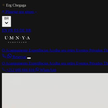
Erg Chegaga
Planejar seu grupo
BR
EN
FR
ES
DE
BR
O Acampamento
Experiências
Acolha seu retiro
Eventos Privados
Th
Reservar
O Acampamento
Experiências
Acolha seu retiro
Eventos Privados
Th
+212 600 666 616
WhatsApp