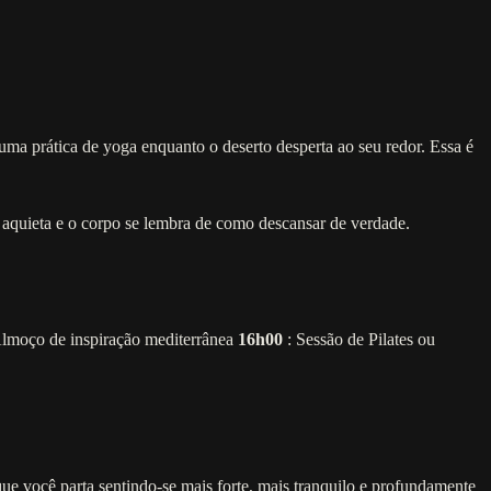
uma prática de yoga enquanto o deserto desperta ao seu redor. Essa é
aquieta e o corpo se lembra de como descansar de verdade.
lmoço de inspiração mediterrânea
16h00
: Sessão de Pilates ou
o que você parta sentindo-se mais forte, mais tranquilo e profundamente