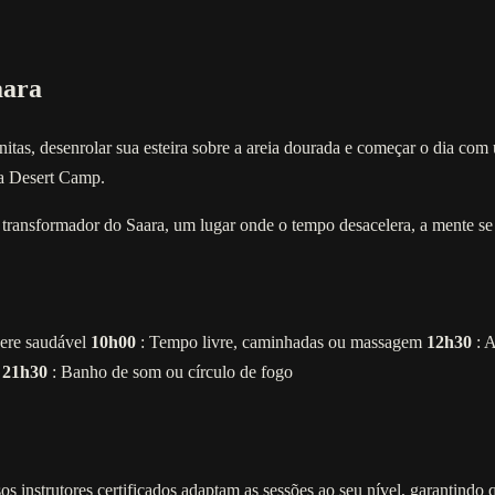
aara
tas, desenrolar sua esteira sobre a areia dourada e começar o dia com 
ya Desert Camp.
transformador do Saara, um lugar onde o tempo desacelera, a mente se 
ere saudável
10h00
: Tempo livre, caminhadas ou massagem
12h30
: A
s
21h30
: Banho de som ou círculo de fogo
ssos instrutores certificados adaptam as sessões ao seu nível, garantind