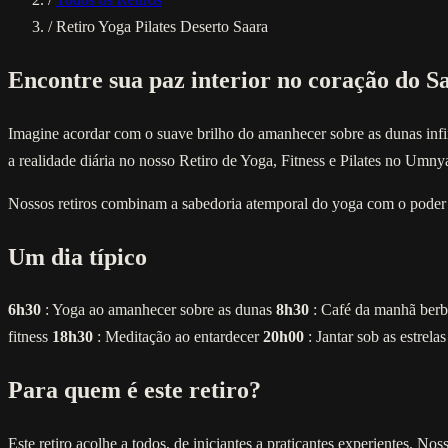
/
Retiro Yoga Pilates Deserto Saara
Encontre sua paz interior no coração do S
Imagine acordar com o suave brilho do amanhecer sobre as dunas infini
a realidade diária no nosso Retiro de Yoga, Fitness e Pilates no Umn
Nossos retiros combinam a sabedoria atemporal do yoga com o poder 
Um dia típico
6h30
: Yoga ao amanhecer sobre as dunas
8h30
: Café da manhã berb
fitness
18h30
: Meditação ao entardecer
20h00
: Jantar sob as estrela
Para quem é este retiro?
Este retiro acolhe a todos, de iniciantes a praticantes experientes. No