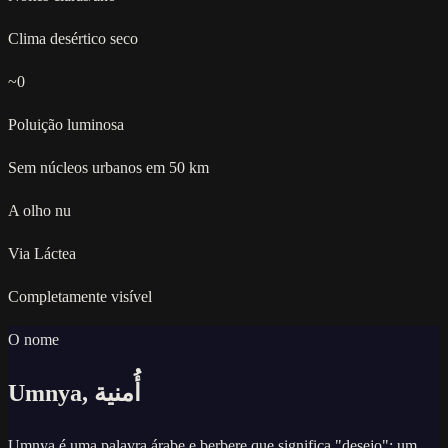
Clima desértico seco
~0
Poluição luminosa
Sem núcleos urbanos em 50 km
A olho nu
Via Láctea
Completamente visível
O nome
Umnya, أُمنية
Umnya é uma palavra árabe e berbere que significa "desejo": um