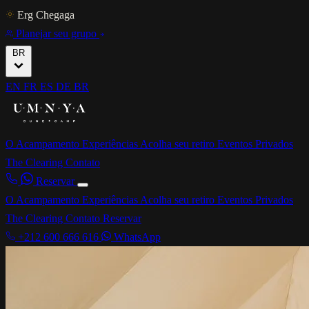
Erg Chegaga
Planejar seu grupo
BR
EN
FR
ES
DE
BR
O Acampamento
Experiências
Acolha seu retiro
Eventos Privados
The Clearing
Contato
Reservar
O Acampamento
Experiências
Acolha seu retiro
Eventos Privados
The Clearing
Contato
Reservar
+212 600 666 616
WhatsApp