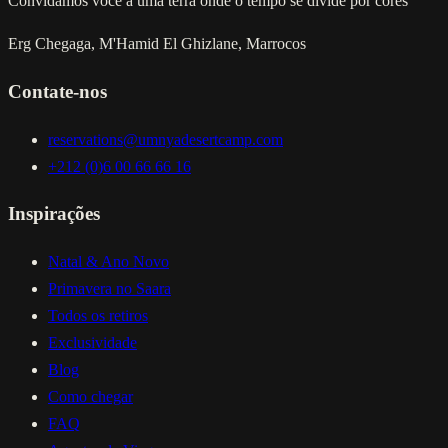
Convidamos você a uma terra onde o tempo se divide por cores
Erg Chegaga, M'Hamid El Ghizlane, Marrocos
Contate-nos
reservations@umnyadesertcamp.com
+212 (0)6 00 66 66 16
Inspirações
Natal & Ano Novo
Primavera no Saara
Todos os retiros
Exclusividade
Blog
Como chegar
FAQ