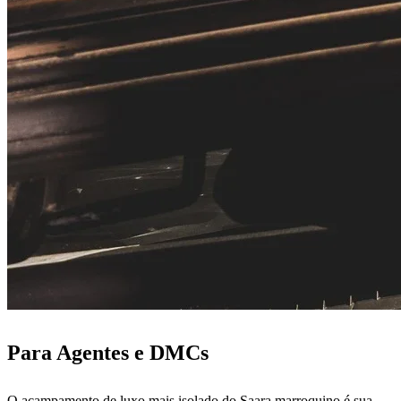
Para Agentes e DMCs
O acampamento de luxo mais isolado do Saara marroquino é sua