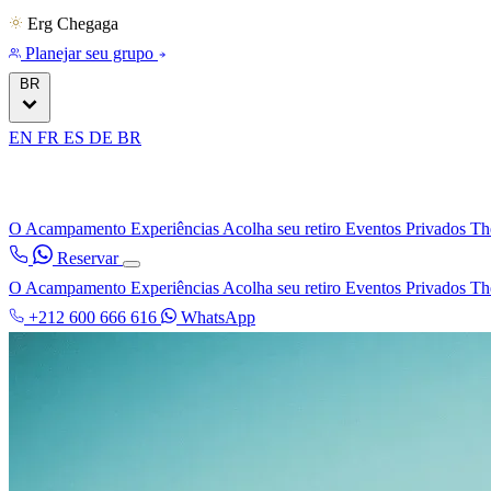
Erg Chegaga
Planejar seu grupo
BR
EN
FR
ES
DE
BR
O Acampamento
Experiências
Acolha seu retiro
Eventos Privados
Th
Reservar
O Acampamento
Experiências
Acolha seu retiro
Eventos Privados
Th
+212 600 666 616
WhatsApp