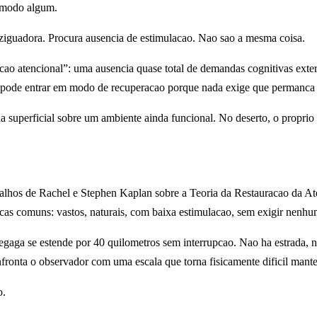
e modo algum.
iguadora. Procura ausencia de estimulacao. Nao sao a mesma coisa.
acao atencional”: uma ausencia quase total de demandas cognitivas ext
ro pode entrar em modo de recuperacao porque nada exige que permanc
da superficial sobre um ambiente ainda funcional. No deserto, o propri
abalhos de Rachel e Stephen Kaplan sobre a Teoria da Restauracao da At
cas comuns: vastos, naturais, com baixa estimulacao, sem exigir nenhum
egaga se estende por 40 quilometros sem interrupcao. Nao ha estrada, na
onfronta o observador com uma escala que torna fisicamente dificil mant
o.