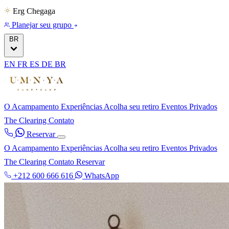
Erg Chegaga
Planejar seu grupo
BR
EN
FR
ES
DE
BR
O Acampamento
Experiências
Acolha seu retiro
Eventos Privados
The Clearing
Contato
Reservar
O Acampamento
Experiências
Acolha seu retiro
Eventos Privados
The Clearing
Contato
Reservar
+212 600 666 616
WhatsApp