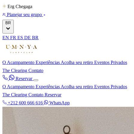
Erg Chegaga
Planejar seu grupo
BR
EN
FR
ES
DE
BR
O Acampamento
Experiências
Acolha seu retiro
Eventos Privados
The Clearing
Contato
Reservar
O Acampamento
Experiências
Acolha seu retiro
Eventos Privados
The Clearing
Contato
Reservar
+212 600 666 616
WhatsApp