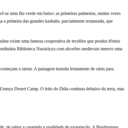
ê-se uma fita verde em baixo: as primeiras palmeiras, muitas vezes
 a primeira das grandes kasbahs, parcialmente restaurada, que
ouline existe uma famosa cooperativa de tecelões que produz têxteis
raordinária Biblioteca Nassiriyya com alcorões medievais merece uma
começam a rarear. A paisagem transita lentamente de oásis para
 Umnya Desert Camp. O leito do Drâa continua debaixo da terra, mas
de, de sabor a caramelo e qualidade de exportação. A Boufeggous,