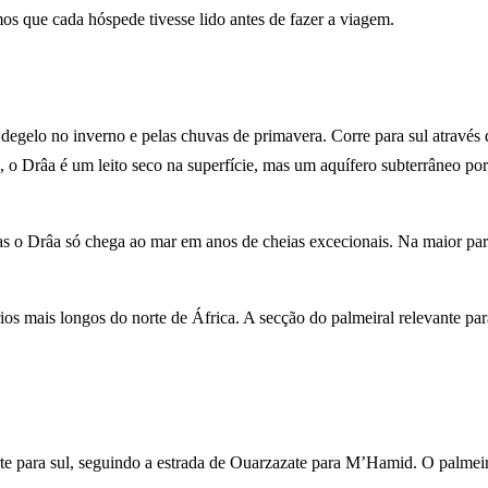
os que cada hóspede tivesse lido antes de fazer a viagem.
 degelo no inverno e pelas chuvas de primavera. Corre para sul atravé
 o Drâa é um leito seco na superfície, mas um aquífero subterrâneo por 
as o Drâa só chega ao mar em anos de cheias excecionais. Na maior parte
os mais longos do norte de África. A secção do palmeiral relevante par
te para sul, seguindo a estrada de Ouarzazate para M’Hamid. O palmeir