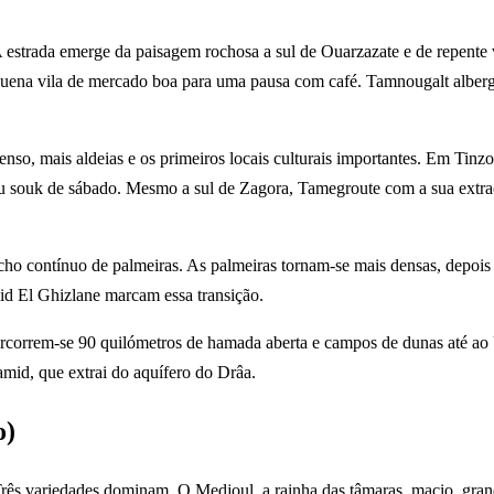
estrada emerge da paisagem rochosa a sul de Ouarzazate e de repente v
quena vila de mercado boa para uma pausa com café. Tamnougalt alberga
nso, mais aldeias e os primeiros locais culturais importantes. Em Tinz
o seu souk de sábado. Mesmo a sul de Zagora, Tamegroute com a sua ext
cho contínuo de palmeiras. As palmeiras tornam-se mais densas, depois 
id El Ghizlane marcam essa transição.
rcorrem-se 90 quilómetros de hamada aberta e campos de dunas até ao
amid, que extrai do aquífero do Drâa.
o)
ês variedades dominam. O Medjoul, a rainha das tâmaras, macio, gran