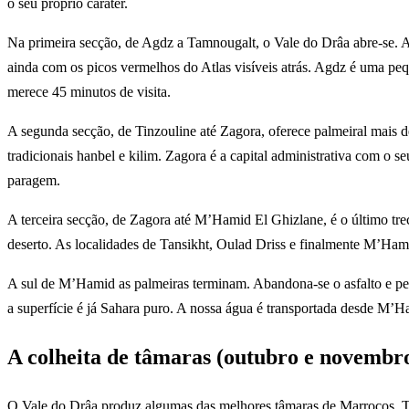
o seu próprio caráter.
Na primeira secção, de Agdz a Tamnougalt, o Vale do Drâa abre-se. A 
ainda com os picos vermelhos do Atlas visíveis atrás. Agdz é uma pe
merece 45 minutos de visita.
A segunda secção, de Tinzouline até Zagora, oferece palmeiral mais de
tradicionais hanbel e kilim. Zagora é a capital administrativa com 
paragem.
A terceira secção, de Zagora até M’Hamid El Ghizlane, é o último tre
deserto. As localidades de Tansikht, Oulad Driss e finalmente M’Ham
A sul de M’Hamid as palmeiras terminam. Abandona-se o asfalto e pe
a superfície é já Sahara puro. A nossa água é transportada desde M’H
A colheita de tâmaras (outubro e novembr
O Vale do Drâa produz algumas das melhores tâmaras de Marrocos. Tr