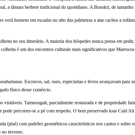
l, a tâmara berbere tradicional do quotidiano. A Bouskri, de tamanho 
 verá homens em escadas no alto das palmeiras a atar cachos a roldana
lheita no seu itinerário. A maioria dos hóspedes nunca pensa em pedir,
olheita é um dos encontros culturais mais significativos que Marrocos
nssaharianas. Escravos, sal, ouro, especiarias e livros avançavam para
gado físico desse comércio.
o visitáveis. Tamnougalt, parcialmente restaurada e de propriedade fami
 e pode percorrer-se a pé com respeito. O bem preservado ksar Caid A
ada (pisé) com padrões geométricos característicos nos cantos e sobre o
s no inverno.