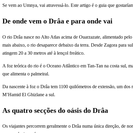
Se vem ao Umnya, vai atravessá-lo. Este artigo é o guia que gostaríam
De onde vem o Drâa e para onde vai
O rio Drâa nasce no Alto Atlas acima de Ouarzazate, alimentado pelo
mais abaixo, o rio desaparece debaixo da terra. Desde Zagora para sul,
atingem 20 a 30 metros até à lençol freático.
A foz teórica do rio é o Oceano Atlântico em Tan-Tan na costa sul, m
que alimenta o palmeiral.
Da nascente à foz o Drâa tem 1100 quilómetros de extensão, um dos ri
M’Hamid El Ghizlane a sul.
As quatro secções do oásis do Drâa
Os viajantes percorrem geralmente o Drâa numa única direção, de nor