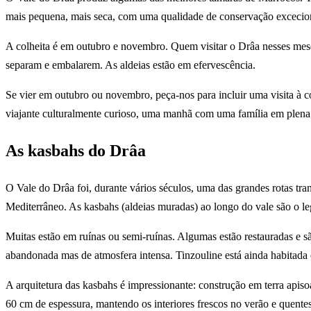
mais pequena, mais seca, com uma qualidade de conservação exceciona
A colheita é em outubro e novembro. Quem visitar o Drâa nesses meses
separam e embalarem. As aldeias estão em efervescência.
Se vier em outubro ou novembro, peça-nos para incluir uma visita à co
viajante culturalmente curioso, uma manhã com uma família em plena c
As kasbahs do Drâa
O Vale do Drâa foi, durante vários séculos, uma das grandes rotas tra
Mediterrâneo. As kasbahs (aldeias muradas) ao longo do vale são o le
Muitas estão em ruínas ou semi-ruínas. Algumas estão restauradas e sã
abandonada mas de atmosfera intensa. Tinzouline está ainda habitada
A arquitetura das kasbahs é impressionante: construção em terra apiso
60 cm de espessura, mantendo os interiores frescos no verão e quente