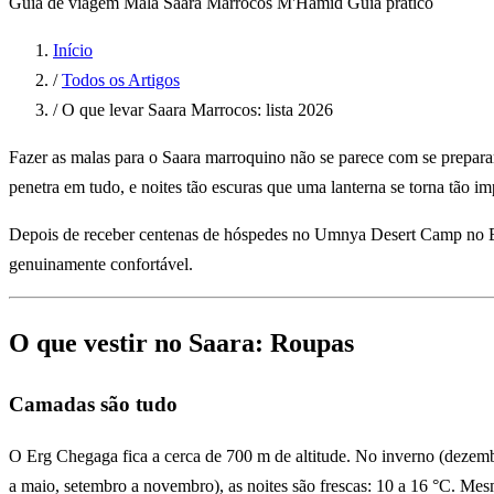
Guia de viagem
Mala
Saara
Marrocos
M'Hamid
Guia prático
Início
/
Todos os Artigos
/
O que levar Saara Marrocos: lista 2026
Fazer as malas para o Saara marroquino não se parece com se preparar 
penetra em tudo, e noites tão escuras que uma lanterna se torna tão imp
Depois de receber centenas de hóspedes no Umnya Desert Camp no Erg 
genuinamente confortável.
O que vestir no Saara: Roupas
Camadas são tudo
O Erg Chegaga fica a cerca de 700 m de altitude. No inverno (dezemb
a maio, setembro a novembro), as noites são frescas: 10 a 16 °C. Mesm