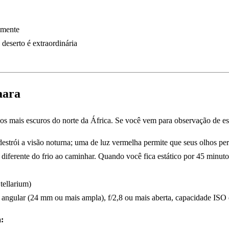
damente
 deserto é extraordinária
aara
os mais escuros do norte da África. Se você vem para observação de es
destrói a visão noturna; uma de luz vermelha permite que seus olhos p
 é diferente do frio ao caminhar. Quando você fica estático por 45 minut
Stellarium)
de angular (24 mm ou mais ampla), f/2,8 ou mais aberta, capacidade ISO
: