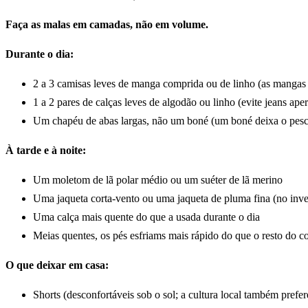
Faça as malas em camadas, não em volume.
Durante o dia:
2 a 3 camisas leves de manga comprida ou de linho (as mangas 
1 a 2 pares de calças leves de algodão ou linho (evite jeans aper
Um chapéu de abas largas, não um boné (um boné deixa o pesco
À tarde e à noite:
Um moletom de lã polar médio ou um suéter de lã merino
Uma jaqueta corta-vento ou uma jaqueta de pluma fina (no inv
Uma calça mais quente do que a usada durante o dia
Meias quentes, os pés esfriams mais rápido do que o resto do co
O que deixar em casa:
Shorts (desconfortáveis sob o sol; a cultura local também prefer