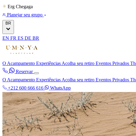
Erg Chegaga
Planejar seu grupo
BR
EN
FR
ES
DE
BR
O Acampamento
Experiências
Acolha seu retiro
Eventos Privados
Th
Reservar
O Acampamento
Experiências
Acolha seu retiro
Eventos Privados
Th
+212 600 666 616
WhatsApp