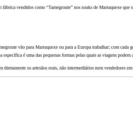
os em fábrica vendidos como “Tamegroute” nos souks de Marraquexe que 
amegroute vão para Marraquexe ou para a Europa trabalhar; com cada ge
soa específica é uma das pequenas formas pelas quais as viagens podem 
 diretamente os artesãos reais, não intermediários nem vendedores em ro