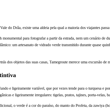
le do Drâa, existe uma aldeia pela qual a maioria dos viajantes passa
bah monumental para fotografar a partir da estrada, nem um cenário de
islâmico: um artesanato de vidrado verde transmitido durante quase qui
rás dos objetos das suas casas, Tamegroute merece uma excursão de m
tintiva
ndo e ligeiramente variável, que por vezes tende para o turquesa e po
ânicas e ligeiramente irregulares: tigelas, pratos, tajines, porta-velas,
icional, o verde é a cor do paraíso, do manto do Profeta, da zawiya (h