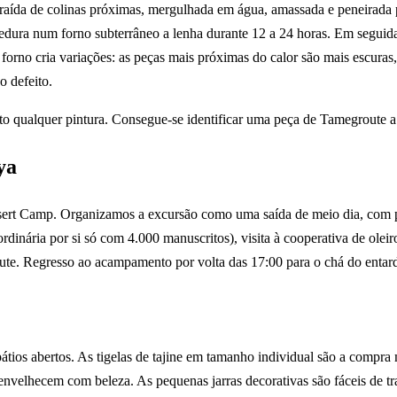
extraída de colinas próximas, mergulhada em água, amassada e peneirad
edura num forno subterrâneo a lenha durante 12 a 24 horas. Em seguida
orno cria variações: as peças mais próximas do calor são mais escuras, 
o defeito.
o qualquer pintura. Consegue-se identificar uma peça de Tamegroute a 
ya
esert Camp. Organizamos a excursão como uma saída de meio dia, com 
rdinária por si só com 4.000 manuscritos), visita à cooperativa de oleir
ute. Regresso ao acampamento por volta das 17:00 para o chá do entard
átios abertos. As tigelas de tajine em tamanho individual são a compra
e envelhecem com beleza. As pequenas jarras decorativas são fáceis de 