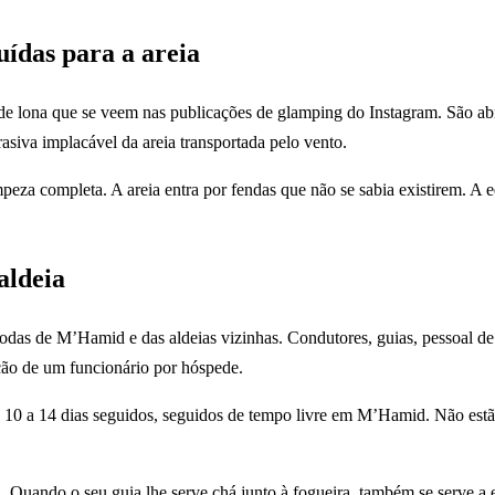
uídas para a areia
s de lona que se veem nas publicações de glamping do Instagram. São abri
rasiva implacável da areia transportada pelo vento.
eza completa. A areia entra por fendas que não se sabia existirem. A eq
aldeia
todas de M’Hamid e das aldeias vizinhas. Condutores, guias, pessoal 
ão de um funcionário por hóspede.
e 10 a 14 dias seguidos, seguidos de tempo livre em M’Hamid. Não est
. Quando o seu guia lhe serve chá junto à fogueira, também se serve a 