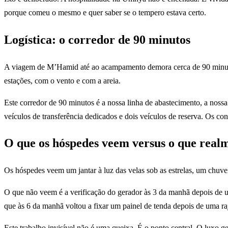
porque comeu o mesmo e quer saber se o tempero estava certo.
Logística: o corredor de 90 minutos
A viagem de M’Hamid até ao acampamento demora cerca de 90 minutos n
estações, com o vento e com a areia.
Este corredor de 90 minutos é a nossa linha de abastecimento, a nos
veículos de transferência dedicados e dois veículos de reserva. Os co
O que os hóspedes veem versus o que real
Os hóspedes veem um jantar à luz das velas sob as estrelas, um chuve
O que não veem é a verificação do gerador às 3 da manhã depois de 
que às 6 da manhã voltou a fixar um painel de tenda depois de uma r
Este trabalho invisível não é uma queixa. É o ponto central. O luxo 