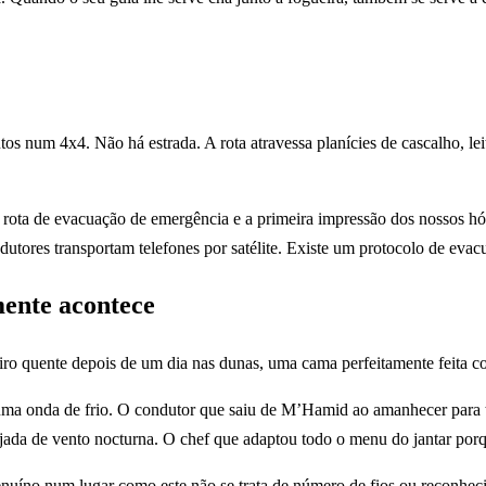
um 4x4. Não há estrada. A rota atravessa planícies de cascalho, leit
sa rota de evacuação de emergência e a primeira impressão dos nossos 
ndutores transportam telefones por satélite. Existe um protocolo de eva
mente acontece
iro quente depois de um dia nas dunas, uma cama perfeitamente feita co
uma onda de frio. O condutor que saiu de M’Hamid ao amanhecer para t
ajada de vento nocturna. O chef que adaptou todo o menu do jantar por
genuíno num lugar como este não se trata de número de fios ou reconhec