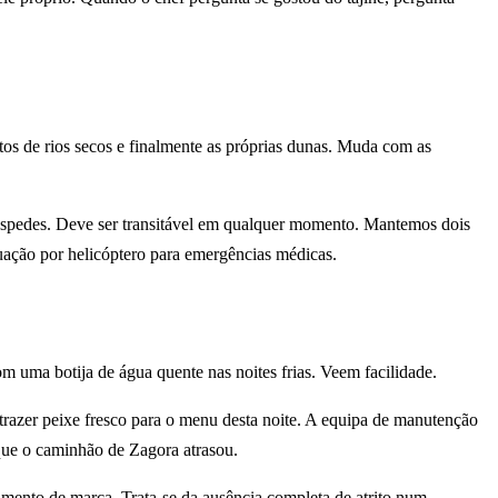
os de rios secos e finalmente as próprias dunas. Muda com as
hóspedes. Deve ser transitável em qualquer momento. Mantemos dois
cuação por helicóptero para emergências médicas.
m uma botija de água quente nas noites frias. Veem facilidade.
razer peixe fresco para o menu desta noite. A equipa de manutenção
que o caminhão de Zagora atrasou.
imento de marca. Trata-se da ausência completa de atrito num