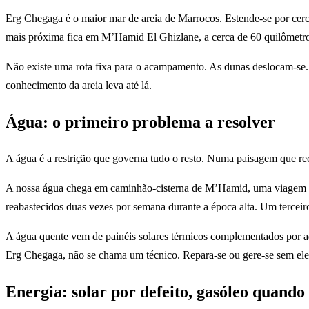
Erg Chegaga é o maior mar de areia de Marrocos. Estende-se por cerca 
mais próxima fica em M’Hamid El Ghizlane, a cerca de 60 quilômetros
Não existe uma rota fixa para o acampamento. As dunas deslocam-se.
conhecimento da areia leva até lá.
Água: o primeiro problema a resolver
A água é a restrição que governa tudo o resto. Numa paisagem que re
A nossa água chega em caminhão-cisterna de M’Hamid, uma viagem de 
reabastecidos duas vezes por semana durante a época alta. Um terceir
A água quente vem de painéis solares térmicos complementados por aqu
Erg Chegaga, não se chama um técnico. Repara-se ou gere-se sem ele
Energia: solar por defeito, gasóleo quando