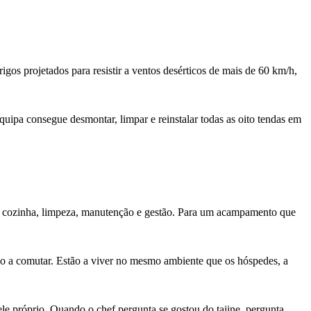
gos projetados para resistir a ventos desérticos de mais de 60 km/h,
uipa consegue desmontar, limpar e reinstalar todas as oito tendas em
de cozinha, limpeza, manutenção e gestão. Para um acampamento que
ão a comutar. Estão a viver no mesmo ambiente que os hóspedes, a
ele próprio. Quando o chef pergunta se gostou do tajine, pergunta