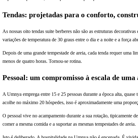
Tendas: projetadas para o conforto, constr
As nossas oito tendas suite berberes não são as estruturas decorativa
variações de temperatura de 30 graus entre o dia e a noite e a força ab
Depois de uma grande tempestade de areia, cada tenda requer uma limp
menos de quatro horas. Tornou-se rotina.
Pessoal: um compromisso à escala de uma 
A Umnya emprega entre 15 e 25 pessoas durante a época alta, quase 
acolhe no máximo 20 hóspedes, isso é aproximadamente uma proporç
O pessoal vive no acampamento durante a sua rotação, tipicamente d
comer a mesma comida e a suportar as mesmas tempestades de areia.
Isto é deliberado. A hospitalidade na Umnya não é encenada. É vivida