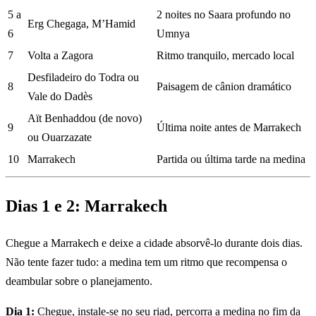
5 a
2 noites no Saara profundo no
Erg Chegaga, M’Hamid
6
Umnya
7
Volta a Zagora
Ritmo tranquilo, mercado local
Desfiladeiro do Todra ou
8
Paisagem de cânion dramático
Vale do Dadès
Aït Benhaddou (de novo)
9
Última noite antes de Marrakech
ou Ouarzazate
10
Marrakech
Partida ou última tarde na medina
Dias 1 e 2: Marrakech
Chegue a Marrakech e deixe a cidade absorvê-lo durante dois dias.
Não tente fazer tudo: a medina tem um ritmo que recompensa o
deambular sobre o planejamento.
Dia 1:
Chegue, instale-se no seu riad, percorra a medina no fim da