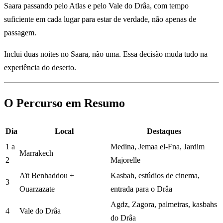
Saara passando pelo Atlas e pelo Vale do Drâa, com tempo
suficiente em cada lugar para estar de verdade, não apenas de
passagem.
Inclui duas noites no Saara, não uma. Essa decisão muda tudo na
experiência do deserto.
O Percurso em Resumo
Dia
Local
Destaques
1 a
Medina, Jemaa el-Fna, Jardim
Marrakech
2
Majorelle
Aït Benhaddou +
Kasbah, estúdios de cinema,
3
Ouarzazate
entrada para o Drâa
Agdz, Zagora, palmeiras, kasbahs
4
Vale do Drâa
do Drâa