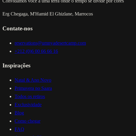
Convidamos você a uma terra onde o tempo se divide por cores
Erg Chegaga, M'Hamid El Ghizlane, Marrocos
Contate-nos
reservations@umnyadesertcamp.com
+212 (0)6 00 66 66 16
Inspirações
Natal & Ano Novo
Primavera no Saara
Todos os retiros
Exclusividade
Blog
Como chegar
FAQ