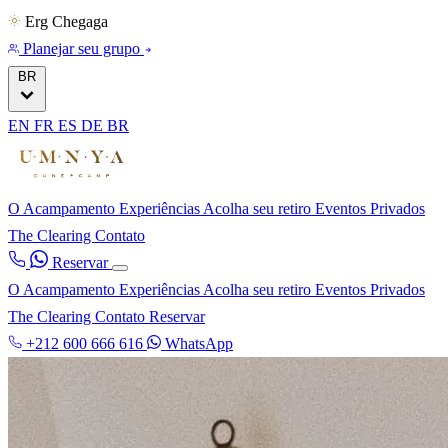
Erg Chegaga
Planejar seu grupo
BR
EN
FR
ES
DE
BR
O Acampamento
Experiências
Acolha seu retiro
Eventos Privados
The Clearing
Contato
Reservar
O Acampamento
Experiências
Acolha seu retiro
Eventos Privados
The Clearing
Contato
Reservar
+212 600 666 616
WhatsApp