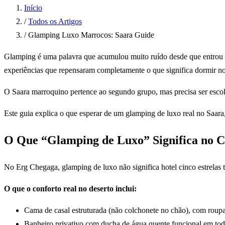
Início
/
Todos os Artigos
/
Glamping Luxo Marrocos: Saara Guide
Glamping é uma palavra que acumulou muito ruído desde que entrou
experiências que repensaram completamente o que significa dormir n
O Saara marroquino pertence ao segundo grupo, mas precisa ser esco
Este guia explica o que esperar de um glamping de luxo real no Saara
O Que “Glamping de Luxo” Significa no C
No Erg Chegaga, glamping de luxo não significa hotel cinco estrelas tr
O que o conforto real no deserto inclui:
Cama de casal estruturada (não colchonete no chão), com roup
Banheiro privativo com ducha de água quente funcional em toda