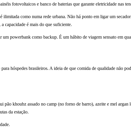
éis fotovoltaicos e banco de baterias que garante eletricidade nas ten
 não é ilimitada como numa rede urbana. Não há ponto em ligar um secad
, a capacidade é mais do que suficiente.
ar um powerbank como backup. É um hábito de viagem sensato em qual
ara hóspedes brasileiros. A ideia de que comida de qualidade não po
lui pão khoubz assado no camp (no forno de barro), azeite e mel argan l
utas da estação.
rdade.