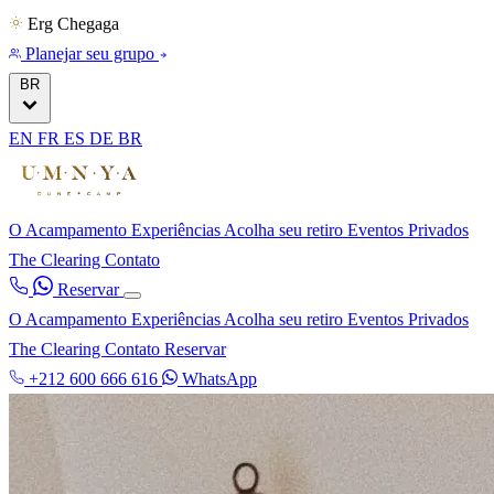
Erg Chegaga
Planejar seu grupo
BR
EN
FR
ES
DE
BR
O Acampamento
Experiências
Acolha seu retiro
Eventos Privados
The Clearing
Contato
Reservar
O Acampamento
Experiências
Acolha seu retiro
Eventos Privados
The Clearing
Contato
Reservar
+212 600 666 616
WhatsApp