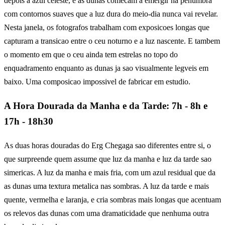
depois a azul celeste, e as dunas comecam a emergir na penumbra
com contornos suaves que a luz dura do meio-dia nunca vai revelar.
Nesta janela, os fotografos trabalham com exposicoes longas que
capturam a transicao entre o ceu noturno e a luz nascente. E tambem
o momento em que o ceu ainda tem estrelas no topo do
enquadramento enquanto as dunas ja sao visualmente legveis em
baixo. Uma composicao impossivel de fabricar em estudio.
A Hora Dourada da Manha e da Tarde: 7h - 8h e
17h - 18h30
As duas horas douradas do Erg Chegaga sao diferentes entre si, o
que surpreende quem assume que luz da manha e luz da tarde sao
simericas. A luz da manha e mais fria, com um azul residual que da
as dunas uma textura metalica nas sombras. A luz da tarde e mais
quente, vermelha e laranja, e cria sombras mais longas que acentuam
os relevos das dunas com uma dramaticidade que nenhuma outra