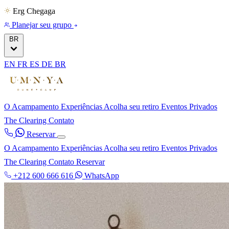
Erg Chegaga
Planejar seu grupo
BR
EN
FR
ES
DE
BR
O Acampamento
Experiências
Acolha seu retiro
Eventos Privados
The Clearing
Contato
Reservar
O Acampamento
Experiências
Acolha seu retiro
Eventos Privados
The Clearing
Contato
Reservar
+212 600 666 616
WhatsApp