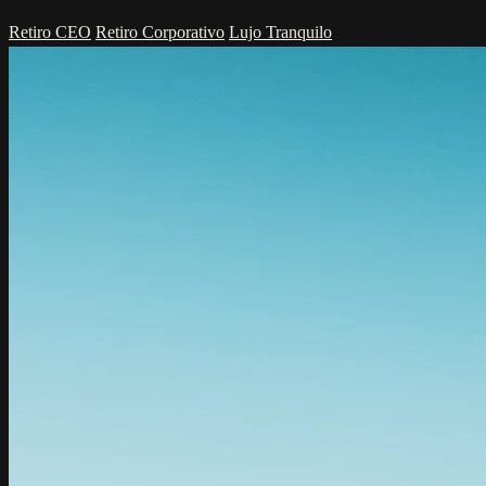
Retiro CEO
Retiro Corporativo
Lujo Tranquilo