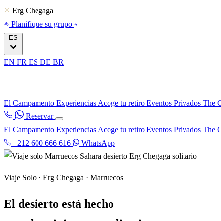
Erg Chegaga
Planifique su grupo
ES
EN
FR
ES
DE
BR
El Campamento
Experiencias
Acoge tu retiro
Eventos Privados
The C
Reservar
El Campamento
Experiencias
Acoge tu retiro
Eventos Privados
The C
+212 600 666 616
WhatsApp
Viaje Solo · Erg Chegaga · Marruecos
El desierto está hecho