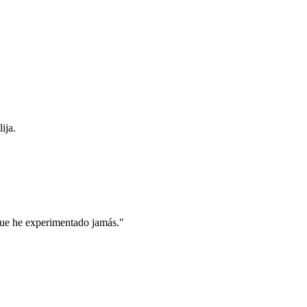
ija.
 que he experimentado jamás."