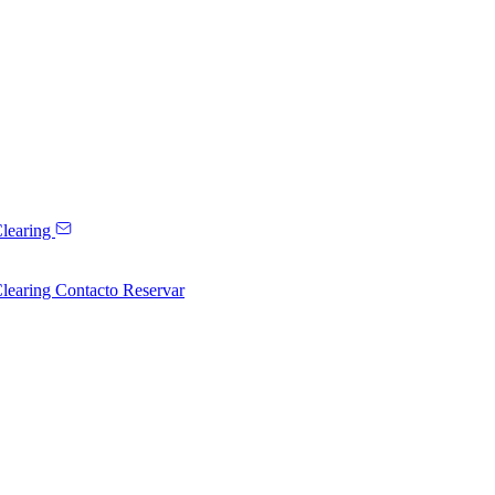
learing
learing
Contacto
Reservar