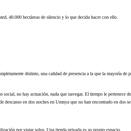
ed, 40.000 hectáreas de silencio y lo que decida hacer con ello.
completamente distinto, una calidad de presencia a la que la mayoría d
ón social, no hay actuación, nada que navegar. El tiempo le pertenece d
ad de descanso en dos noches en Umnya que no han encontrado en dos s
lización por viajar solos. Una tienda privada es su propio espacio.