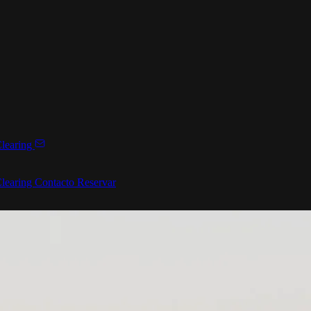
learing
learing
Contacto
Reservar