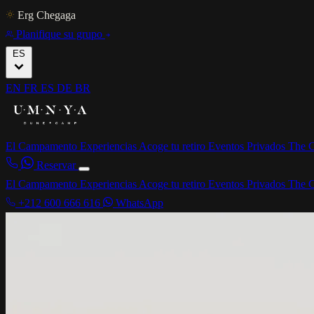
Erg Chegaga
Planifique su grupo
ES
EN
FR
ES
DE
BR
El Campamento
Experiencias
Acoge tu retiro
Eventos Privados
The C
Reservar
El Campamento
Experiencias
Acoge tu retiro
Eventos Privados
The C
+212 600 666 616
WhatsApp