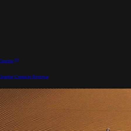
learing
learing
Contacto
Reservar