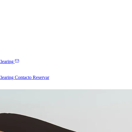
learing
learing
Contacto
Reservar