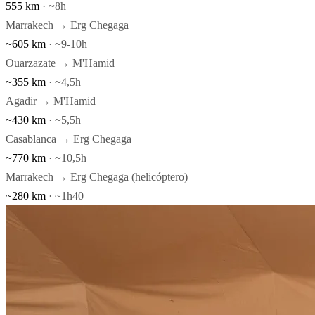
555 km
· ~8h
Marrakech → Erg Chegaga
~605 km
· ~9-10h
Ouarzazate → M'Hamid
~355 km
· ~4,5h
Agadir → M'Hamid
~430 km
· ~5,5h
Casablanca → Erg Chegaga
~770 km
· ~10,5h
Marrakech → Erg Chegaga (helicóptero)
~280 km
· ~1h40