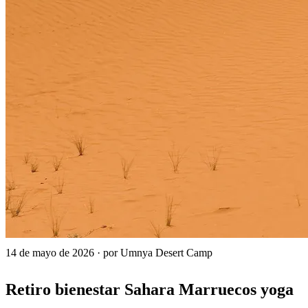
14 de mayo de 2026
·
por Umnya Desert Camp
Retiro bienestar Sahara Marruecos yoga