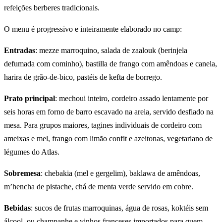
refeições berberes tradicionais.
O menu é progressivo e inteiramente elaborado no camp:
Entradas
: mezze marroquino, salada de zaalouk (berinjela
defumada com cominho), bastilla de frango com amêndoas e canela,
harira de grão-de-bico, pastéis de kefta de borrego.
Prato principal
: mechoui inteiro, cordeiro assado lentamente por
seis horas em forno de barro escavado na areia, servido desfiado na
mesa. Para grupos maiores, tagines individuais de cordeiro com
ameixas e mel, frango com limão confit e azeitonas, vegetariano de
légumes do Atlas.
Sobremesa
: chebakia (mel e gergelim), baklawa de amêndoas,
m’hencha de pistache, chá de menta verde servido em cobre.
Bebidas
: sucos de frutas marroquinas, água de rosas, koktéis sem
álcool, ou champanhe e vinhos franceses importados para quem