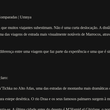
 Comparadas | Umnya
que muitos viajantes subestimam. Não é uma curta deslocação. A dis
a das viagens de estrada mais visualmente notáveis de Marrocos, atrave
 diferença entre uma viagem que faz parte da experiência e uma que é s
laro:
 n’Tichka no Alto Atlas, uma das estradas de montanha mais dramáticas 
 estepe desértica. O rio Draa e os seus famosos palmares surgem à m
vazia-se. A última cidade antes do deserto é M’Hamid el Ghizlane, o po