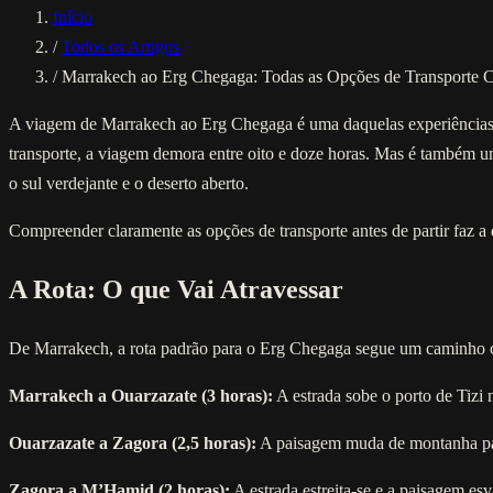
Início
/
Todos os Artigos
/
Marrakech ao Erg Chegaga: Todas as Opções de Transporte
A viagem de Marrakech ao Erg Chegaga é uma daquelas experiências 
transporte, a viagem demora entre oito e doze horas. Mas é também um
o sul verdejante e o deserto aberto.
Compreender claramente as opções de transporte antes de partir faz a
A Rota: O que Vai Atravessar
De Marrakech, a rota padrão para o Erg Chegaga segue um caminho c
Marrakech a Ouarzazate (3 horas):
A estrada sobe o porto de Tizi
Ouarzazate a Zagora (2,5 horas):
A paisagem muda de montanha para
Zagora a M’Hamid (2 horas):
A estrada estreita-se e a paisagem es