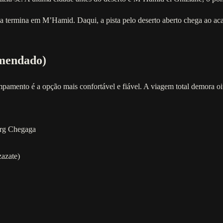
a termina em M’Hamid. Daqui, a pista pelo deserto aberto chega ao a
omendado)
amento é a opção mais confortável e fiável. A viagem total demora oi
Erg Chegaga
zazate)