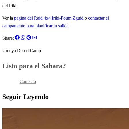
del Iriki.
Ver la
pagina del Raid 4x4 Iriki-Foum Zguid
o
contactar el
campamento para planificar tu salida
.
Share:
Umnya Desert Camp
Listo para el Sahara?
Reservar
Contacto
Seguir Leyendo