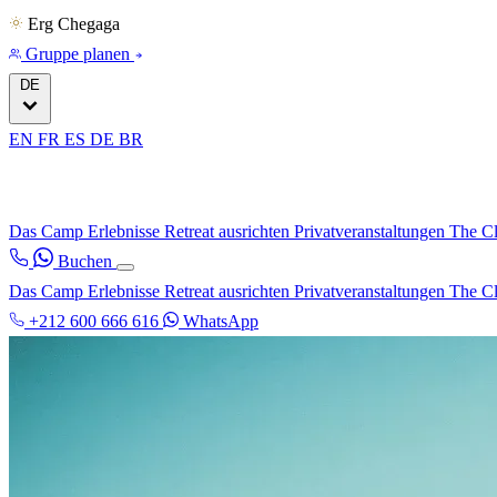
Erg Chegaga
Gruppe planen
DE
EN
FR
ES
DE
BR
Das Camp
Erlebnisse
Retreat ausrichten
Privatveranstaltungen
The C
Buchen
Das Camp
Erlebnisse
Retreat ausrichten
Privatveranstaltungen
The C
+212 600 666 616
WhatsApp