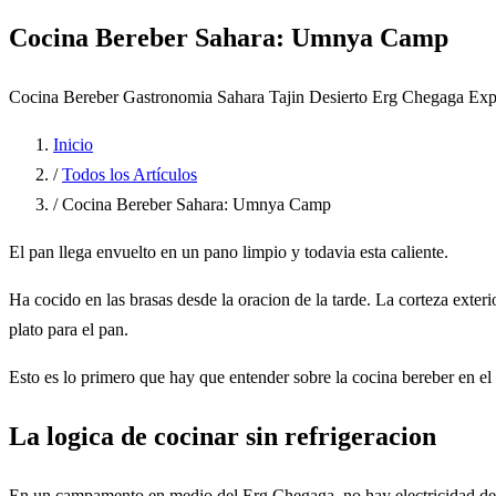
Cocina Bereber Sahara: Umnya Camp
Cocina Bereber
Gastronomia Sahara
Tajin Desierto
Erg Chegaga
Exp
Inicio
/
Todos los Artículos
/
Cocina Bereber Sahara: Umnya Camp
El pan llega envuelto en un pano limpio y todavia esta caliente.
Ha cocido en las brasas desde la oracion de la tarde. La corteza exte
plato para el pan.
Esto es lo primero que hay que entender sobre la cocina bereber en el d
La logica de cocinar sin refrigeracion
En un campamento en medio del Erg Chegaga, no hay electricidad de re