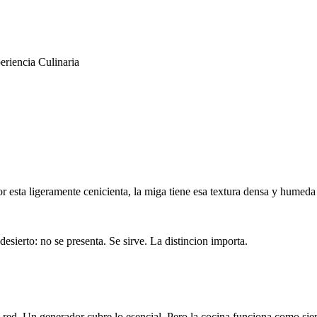
eriencia Culinaria
rior esta ligeramente cenicienta, la miga tiene esa textura densa y hum
esierto: no se presenta. Se sirve. La distincion importa.
d. Un generador cubre lo esencial. Pero la cocina funciona como siemp