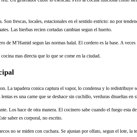
n frescas, locales, estacionales en el sentido estricto: no por tendenc
mates. Las hierbas recien cortadas cambian segun el huerto.
cero de M’Hamid segun las normas halal. El cordero es la base. A veces 
a cocina mas directa que lo que se come en la ciudad.
cipal
ion. La tapadera conica captura el vapor, lo condensa y lo redistribuye so
lentas es una carne que se deshace sin cuchillo, verduras disueltas en 
nte. Los hace de otra manera. El cocinero sabe cuando el fuego esta d
ste saber es corporal, no escrito.
uecos no se miden con cuchara. Se ajustan por olfato, segun el lote, la