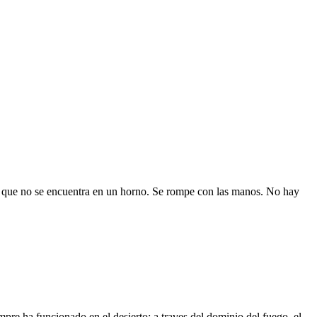
eda que no se encuentra en un horno. Se rompe con las manos. No hay
re ha funcionado en el desierto: a traves del dominio del fuego, el