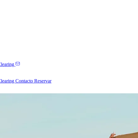
learing
learing
Contacto
Reservar