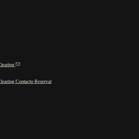
learing
learing
Contacto
Reservar