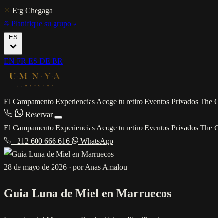
Erg Chegaga
Planifique su grupo
ES
EN
FR
ES
DE
BR
El Campamento
Experiencias
Acoge tu retiro
Eventos Privados
The C
Reservar
El Campamento
Experiencias
Acoge tu retiro
Eventos Privados
The C
+212 600 666 616
WhatsApp
28 de mayo de 2026
·
por Anas Amalou
Guia Luna de Miel en Marruecos