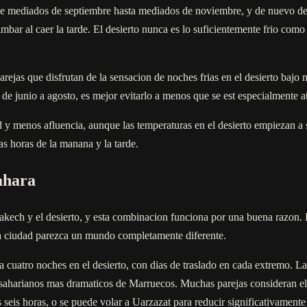
de mediados de septiembre hasta mediados de noviembre, y de nuevo des
ambar al caer la tarde. El desierto nunca es lo suficientemente frio com
jas que disfrutan de la sensacion de noches frias en el desierto bajo ma
, de junio a agosto, es mejor evitarlo a menos que se est especialmente a
y menos afluencia, aunque las temperaturas en el desierto empiezan a s
as horas de la manana y la tarde.
ahara
rrakech y el desierto, y esta combinacion funciona por una buena razon
 la ciudad parezca un mundo completamente diferente.
s a cuatro noches en el desierto, con dias de traslado en cada extremo. 
esaharianos mas dramaticos de Marruecos. Muchas parejas consideran el
eis horas, o se puede volar a Uarzazat para reducir significativamente 