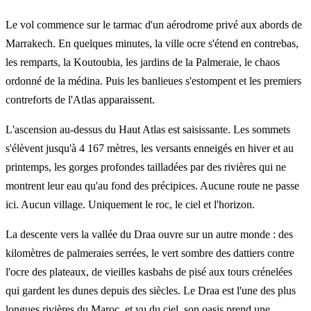
Le vol commence sur le tarmac d'un aérodrome privé aux abords de
Marrakech. En quelques minutes, la ville ocre s'étend en contrebas,
les remparts, la Koutoubia, les jardins de la Palmeraie, le chaos
ordonné de la médina. Puis les banlieues s'estompent et les premiers
contreforts de l'Atlas apparaissent.
L'ascension au-dessus du Haut Atlas est saisissante. Les sommets
s'élèvent jusqu'à 4 167 mètres, les versants enneigés en hiver et au
printemps, les gorges profondes tailladées par des rivières qui ne
montrent leur eau qu'au fond des précipices. Aucune route ne passe
ici. Aucun village. Uniquement le roc, le ciel et l'horizon.
La descente vers la vallée du Draa ouvre sur un autre monde : des
kilomètres de palmeraies serrées, le vert sombre des dattiers contre
l'ocre des plateaux, de vieilles kasbahs de pisé aux tours crénelées
qui gardent les dunes depuis des siècles. Le Draa est l'une des plus
longues rivières du Maroc, et vu du ciel, son oasis prend une