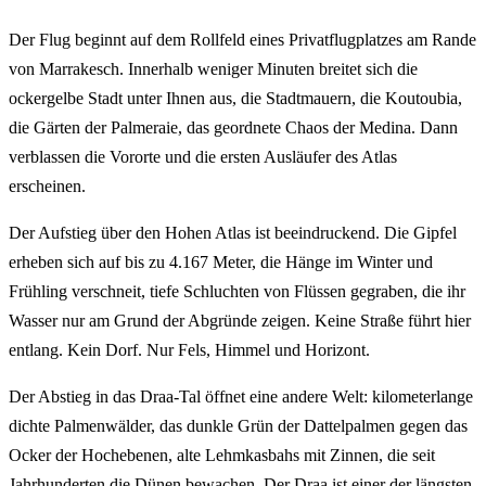
Der Flug beginnt auf dem Rollfeld eines Privatflugplatzes am Rande
von Marrakesch. Innerhalb weniger Minuten breitet sich die
ockergelbe Stadt unter Ihnen aus, die Stadtmauern, die Koutoubia,
die Gärten der Palmeraie, das geordnete Chaos der Medina. Dann
verblassen die Vororte und die ersten Ausläufer des Atlas
erscheinen.
Der Aufstieg über den Hohen Atlas ist beeindruckend. Die Gipfel
erheben sich auf bis zu 4.167 Meter, die Hänge im Winter und
Frühling verschneit, tiefe Schluchten von Flüssen gegraben, die ihr
Wasser nur am Grund der Abgründe zeigen. Keine Straße führt hier
entlang. Kein Dorf. Nur Fels, Himmel und Horizont.
Der Abstieg in das Draa-Tal öffnet eine andere Welt: kilometerlange
dichte Palmenwälder, das dunkle Grün der Dattelpalmen gegen das
Ocker der Hochebenen, alte Lehmkasbahs mit Zinnen, die seit
Jahrhunderten die Dünen bewachen. Der Draa ist einer der längsten