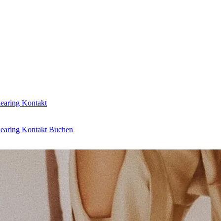
learing
Kontakt
learing
Kontakt
Buchen