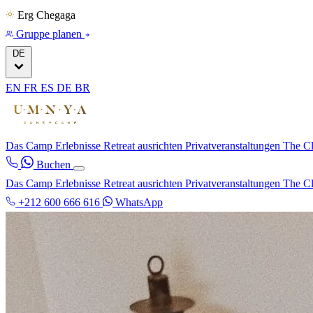
Erg Chegaga
Gruppe planen
DE
EN
FR
ES
DE
BR
Das Camp
Erlebnisse
Retreat ausrichten
Privatveranstaltungen
The C
Buchen
Das Camp
Erlebnisse
Retreat ausrichten
Privatveranstaltungen
The C
+212 600 666 616
WhatsApp