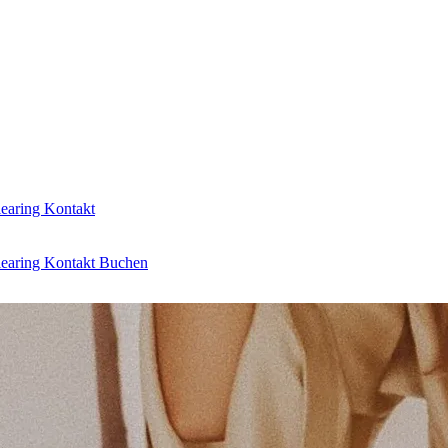
learing
Kontakt
learing
Kontakt
Buchen