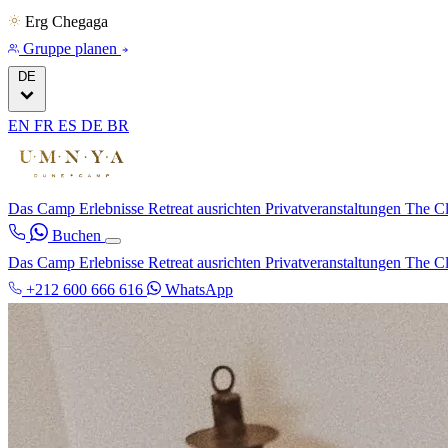
Erg Chegaga
Gruppe planen
DE
EN
FR
ES
DE
BR
Das Camp
Erlebnisse
Retreat ausrichten
Privatveranstaltungen
The C
Buchen
Das Camp
Erlebnisse
Retreat ausrichten
Privatveranstaltungen
The C
+212 600 666 616
WhatsApp