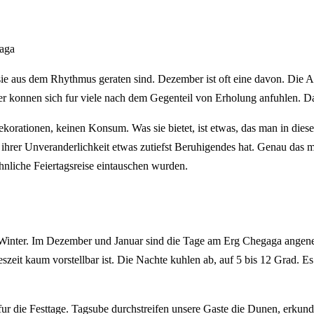
gaga
sie aus dem Rhythmus geraten sind. Dezember ist oft eine davon. Die An
er konnen sich fur viele nach dem Gegenteil von Erholung anfuhlen. D
ekorationen, keinen Konsum. Was sie bietet, ist etwas, das man in dies
n ihrer Unveranderlichkeit etwas zutiefst Beruhigendes hat. Genau das
hnliche Feiertagsreise eintauschen wurden.
 den Winter. Im Dezember und Januar sind die Tage am Erg Chegaga ang
szeit kaum vorstellbar ist. Die Nachte kuhlen ab, auf 5 bis 12 Grad. Es
ur die Festtage. Tagsube durchstreifen unsere Gaste die Dunen, erkund