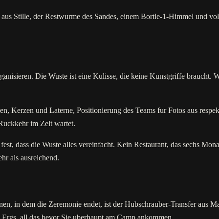
us Stille, der Restwurme des Sandes, einem Bortle-1-Himmel und vollst
nisieren. Die Wuste ist eine Kulisse, die keine Kunstgriffe braucht. Was 
en, Kerzen und Laterne, Positionierung des Teams fur Fotos aus respek
Ruckkehr im Zelt wartet.
g fest, dass die Wuste alles vereinfacht. Kein Restaurant, das sechs Mo
ehr als ausreichend.
en, in dem die Zeremonie endet, ist der Hubschrauber-Transfer aus Ma
en Ergs, all das bevor Sie uberhaupt am Camp ankommen.