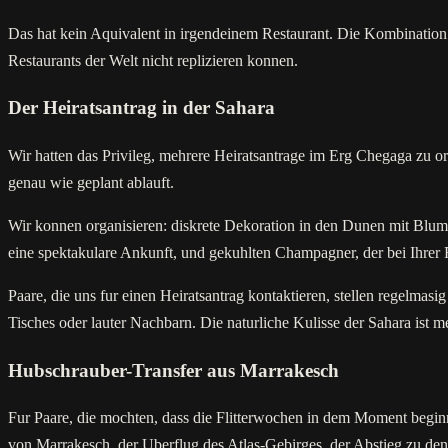
Das hat kein Aquivalent in irgendeinem Restaurant. Die Kombination a
Restaurants der Welt nicht replizieren konnen.
Der Heiratsantrag in der Sahara
Wir hatten das Privileg, mehrere Heiratsantrage im Erg Chegaga zu orga
genau wie geplant ablauft.
Wir konnen organisieren: diskrete Dekoration in den Dunen mit Blum
eine spektakulare Ankunft, und gekuhlten Champagner, der bei Ihrer 
Paare, die uns fur einen Heiratsantrag kontaktieren, stellen regelmasi
Tisches oder lauter Nachbarn. Die naturliche Kulisse der Sahara ist m
Hubschrauber-Transfer aus Marrakesch
Fur Paare, die mochten, dass die Flitterwochen in dem Moment beginn
von Marrakesch, der Uberflug des Atlas-Gebirges, der Abstieg zu d