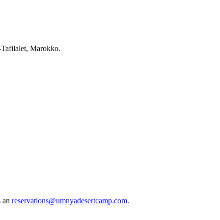
Tafilalet, Marokko.
s an
reservations@umnyadesertcamp.com
.