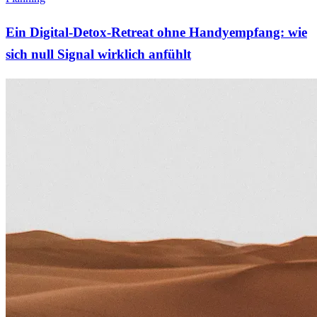
Ein Digital-Detox-Retreat ohne Handyempfang: wie
sich null Signal wirklich anfühlt