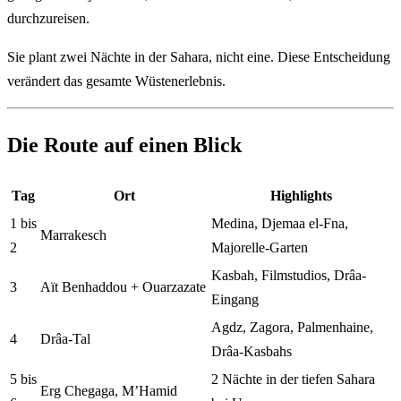
durchzureisen.
Sie plant zwei Nächte in der Sahara, nicht eine. Diese Entscheidung
verändert das gesamte Wüstenerlebnis.
Die Route auf einen Blick
Tag
Ort
Highlights
1 bis
Medina, Djemaa el-Fna,
Marrakesch
2
Majorelle-Garten
Kasbah, Filmstudios, Drâa-
3
Aït Benhaddou + Ouarzazate
Eingang
Agdz, Zagora, Palmenhaine,
4
Drâa-Tal
Drâa-Kasbahs
5 bis
2 Nächte in der tiefen Sahara
Erg Chegaga, M’Hamid