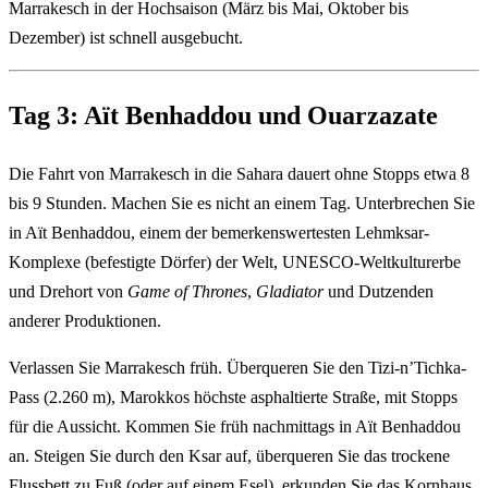
Marrakesch in der Hochsaison (März bis Mai, Oktober bis
Dezember) ist schnell ausgebucht.
Tag 3: Aït Benhaddou und Ouarzazate
Die Fahrt von Marrakesch in die Sahara dauert ohne Stopps etwa 8
bis 9 Stunden. Machen Sie es nicht an einem Tag. Unterbrechen Sie
in Aït Benhaddou, einem der bemerkenswertesten Lehmksar-
Komplexe (befestigte Dörfer) der Welt, UNESCO-Weltkulturerbe
und Drehort von
Game of Thrones
,
Gladiator
und Dutzenden
anderer Produktionen.
Verlassen Sie Marrakesch früh. Überqueren Sie den Tizi-n’Tichka-
Pass (2.260 m), Marokkos höchste asphaltierte Straße, mit Stopps
für die Aussicht. Kommen Sie früh nachmittags in Aït Benhaddou
an. Steigen Sie durch den Ksar auf, überqueren Sie das trockene
Flussbett zu Fuß (oder auf einem Esel), erkunden Sie das Kornhaus