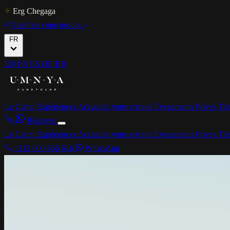
Erg Chegaga
Planifier votre groupe
FR
EN
FR
ES
DE
BR
Le Camp
Expériences
Accueillir votre retraite
Evenements Prives
The
Réserver
Le Camp
Expériences
Accueillir votre retraite
Evenements Prives
The
+212 600 666 616
WhatsApp