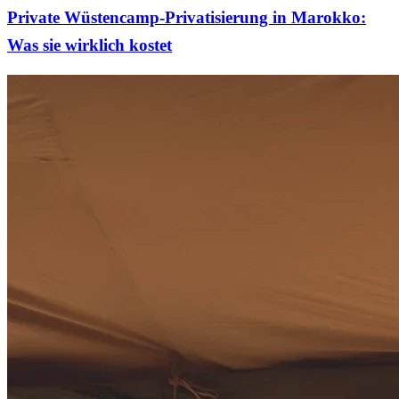
Private Wüstencamp-Privatisierung in Marokko:
Was sie wirklich kostet