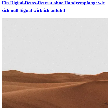
Ein Digital-Detox-Retreat ohne Handyempfang: wie
sich null Signal wirklich anfühlt